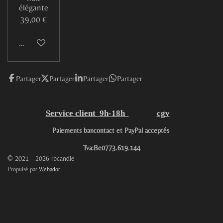
élégante
39,00 €
M'avertir si disponible
Partager
Partager
Partager
Partager
Service client 9h-18h
cgv
Paiements bancontact et PayPal acceptés
Tva:Be0773.619.144
© 2021 - 2026 rbcandle
Propulsé par
Webador