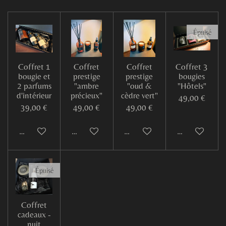
Épuisé
Coffret 1
Coffret
Coffret
Coffret 3
bougie et
prestige
prestige
bougies
2 parfums
"ambre
"oud &
"Hôtels"
d'intérieur
précieux"
cèdre vert"
49,00 €
39,00 €
49,00 €
49,00 €
Ajouter au panier
Ajouter au panier
Ajouter au panier
M'avertir si d
Épuisé
Coffret
cadeaux -
nuit