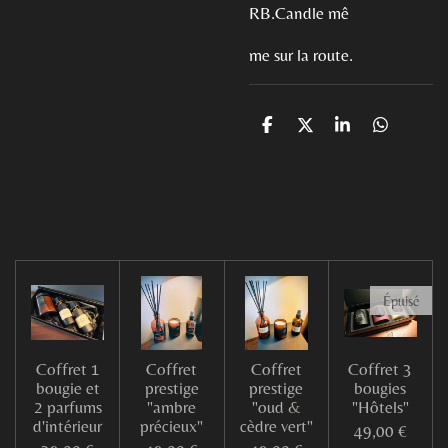
RB.Candle mê
me sur la route.
P
P
P
P
a
a
a
a
r
r
r
r
t
t
t
t
a
a
a
a
g
g
g
g
e
e
e
e
r
r
r
r
Épuisé
Coffret 1
Coffret
Coffret
Coffret 3
bougie et
prestige
prestige
bougies
2 parfums
"ambre
"oud &
"Hôtels"
d'intérieur
précieux"
cèdre vert"
49,00 €