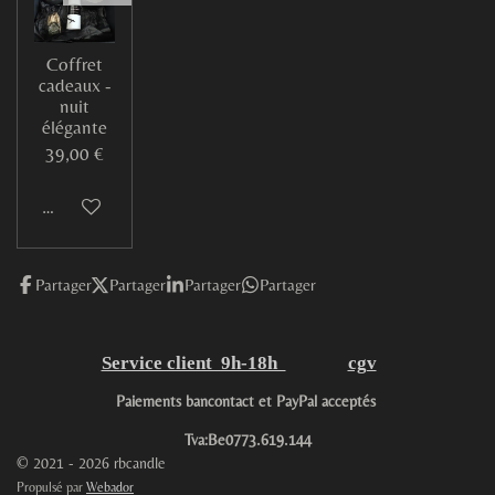
Coffret
cadeaux -
nuit
élégante
39,00 €
M'avertir si disponible
Partager
Partager
Partager
Partager
Service client 9h-18h
cgv
Paiements bancontact et PayPal acceptés
Tva:Be0773.619.144
© 2021 - 2026 rbcandle
Propulsé par
Webador