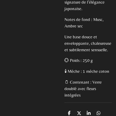
signature de l’élégance
japonaise.
Notes de fond : Musc,
Ambre sec
Une base douce et
enveloppante, chaleureuse
et subtilement sensuelle.
💮 Poids : 250 g
🕯️ Mèche : 1 mèche coton
🫙 Contenant : Verre
doublé avec fleurs
intégrées
P
P
P
P