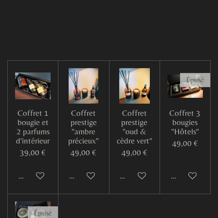
a
a
a
a
r
r
r
r
t
t
t
t
a
a
a
a
g
g
g
g
e
e
e
e
r
r
r
r
Épuisé
Coffret 1
Coffret
Coffret
Coffret 3
bougie et
prestige
prestige
bougies
2 parfums
"ambre
"oud &
"Hôtels"
d'intérieur
précieux"
cèdre vert"
49,00 €
39,00 €
49,00 €
49,00 €
Ajouter au panier
Ajouter au panier
Ajouter au panier
M'avertir si d
Épuisé