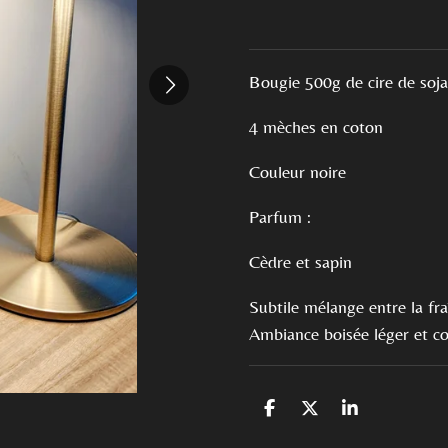
Bougie 500g de cire de soj
4 mèches en coton
Couleur noire
Parfum :
Cèdre et sapin
Subtile mélange entre la fra
Ambiance boisée léger et co
P
P
P
a
a
a