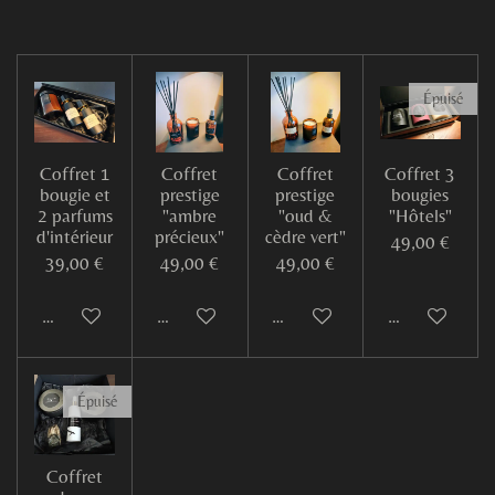
g
g
g
g
e
e
e
e
r
r
r
r
Épuisé
Coffret 1
Coffret
Coffret
Coffret 3
bougie et
prestige
prestige
bougies
2 parfums
"ambre
"oud &
"Hôtels"
d'intérieur
précieux"
cèdre vert"
49,00 €
39,00 €
49,00 €
49,00 €
Ajouter au panier
Ajouter au panier
Ajouter au panier
M'avertir si d
Épuisé
Coffret