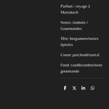
Parfum : voyage à
Marrakech
Notes :Ambrée /
Gourmandes
Tête: bergamote/notes
épicées
Coeur: patchouli/santal
Fond :vanille/ambre/note
gourmande
P
P
P
P
a
a
a
a
r
r
r
r
t
t
t
t
a
a
a
a