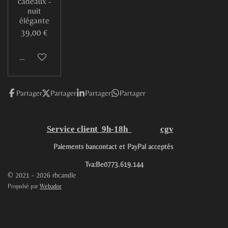
cadeaux -
nuit
élégante
39,00 €
M'avertir si disponible
Partager
Partager
Partager
Partager
Service client 9h-18h
cgv
Paiements bancontact et PayPal acceptés
Tva:Be0773.619.144
© 2021 - 2026 rbcandle
Propulsé par
Webador