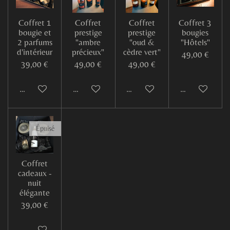
Coffret 1
Coffret
Coffret
Coffret 3
bougie et
prestige
prestige
bougies
2 parfums
"ambre
"oud &
"Hôtels"
d'intérieur
précieux"
cèdre vert"
49,00 €
39,00 €
49,00 €
49,00 €
Ajouter au panier
Ajouter au panier
Ajouter au panier
M'avertir si d
Épuisé
Coffret
cadeaux -
nuit
élégante
39,00 €
M'avertir si disponible