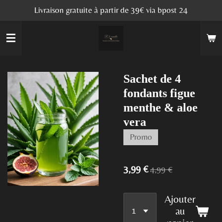
Livraison gratuite à partir de 39€ via bpost 24
Passer
au
contenu
principal
Sachet de 4
fondants figue
menthe & aloe
vera
Promo
3,99 €
4,99 €
Ajouter
au