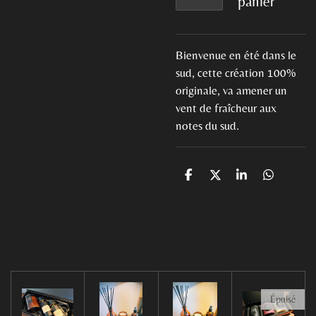
panier
Bienvenue en été dans le
sud, cette création 100%
originale, va amener un
vent de fraîcheur aux
notes du sud.
P
P
P
P
a
a
a
a
r
r
r
r
t
t
t
t
a
a
a
a
g
g
g
g
e
e
e
e
r
r
r
r
Épuisé