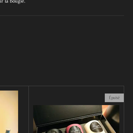
ur la bougie.
Épuisé